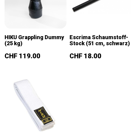
HIKU Grappling Dummy
Escrima Schaumstoff-
(25 kg)
Stock (51 cm, schwarz)
Preis
Preis
CHF 119.00
CHF 18.00