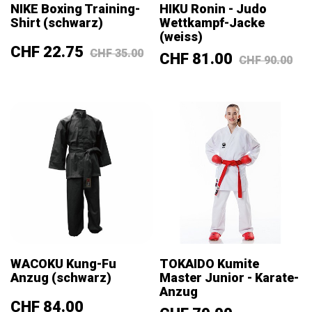
NIKE Boxing Training-
HIKU Ronin - Judo
Shirt (schwarz)
Wettkampf-Jacke
(weiss)
Preis
Verkaufspreis
CHF 22.75
CHF 35.00
Preis
Verkaufsp
CHF 81.00
CHF 90.00
WACOKU Kung-Fu
TOKAIDO Kumite
Anzug (schwarz)
Master Junior - Karate-
Anzug
Preis
CHF 84.00