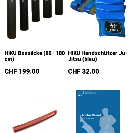
HIKU Boxsäcke (80 - 180
HIKU Handschützer Ju-
cm)
Jitsu (blau)
Preis
Preis
CHF 199.00
CHF 32.00