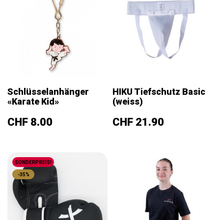
Schlüsselanhänger
HIKU Tiefschutz Basic
«Karate Kid»
(weiss)
Preis
Preis
CHF 8.00
CHF 21.90
SONDERPREIS!
-35%