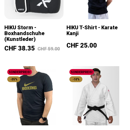
HIKU Storm -
HIKU T-Shirt - Karate
Boxhandschuhe
Kanji
(Kunstleder)
Preis
CHF 25.00
Preis
Verkaufspreis
CHF 38.35
CHF 59.00
SONDERPREIS!
SONDERPREIS!
-35%
-10%