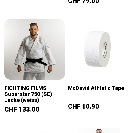
Preis
CHF 79.00
FIGHTING FILMS
McDavid Athletic Tape
Superstar 750 (SE)-
Jacke (weiss)
Preis
CHF 10.90
Preis
CHF 133.00