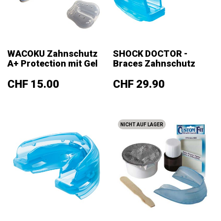
WACOKU Zahnschutz
SHOCK DOCTOR -
A+ Protection mit Gel
Braces Zahnschutz
Preis
Preis
CHF 15.00
CHF 29.90
NICHT AUF LAGER