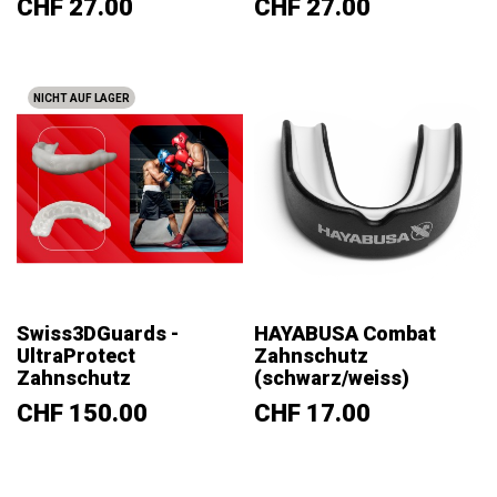
Preis
Preis
CHF 27.00
CHF 27.00
NICHT AUF LAGER
Swiss3DGuards -
HAYABUSA Combat
UltraProtect
Zahnschutz
Zahnschutz
(schwarz/weiss)
Preis
Preis
CHF 150.00
CHF 17.00