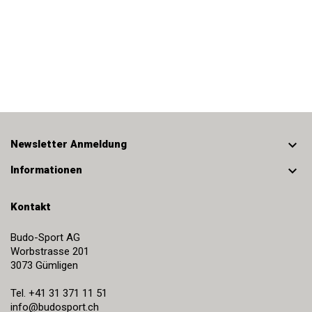

Newsletter Anmeldung

Informationen
Kontakt
Budo-Sport AG
Worbstrasse 201
3073
Gümligen
Tel.
+41 31 371 11 51
info@budosport.ch