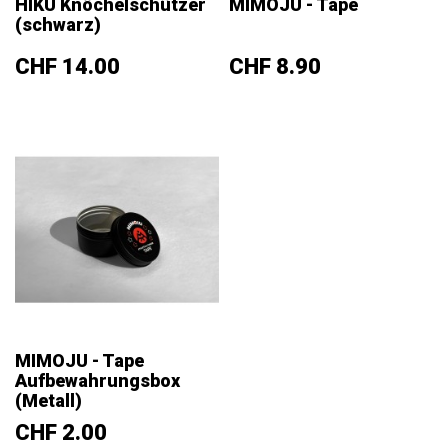
HIKU Knöchelschützer
MIMOJU - Tape
(schwarz)
Preis
Preis
CHF 14.00
CHF 8.90
MIMOJU - Tape
Aufbewahrungsbox
(Metall)
Preis
CHF 2.00