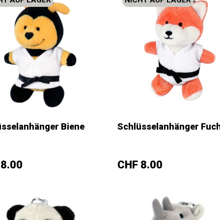
HT AUF LAGER
NICHT AUF LAGER
üsselanhänger Biene
Schlüsselanhänger Fuc
+
–
+
s
Preis
8.00
CHF 8.00