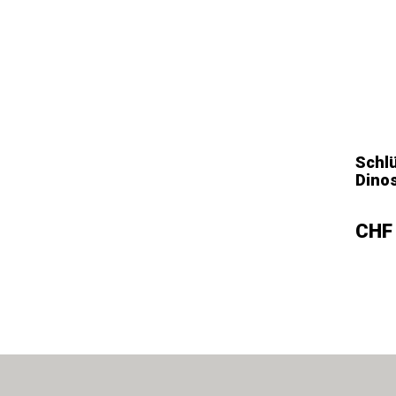
Schl
Dinos
–
Prei
CHF 