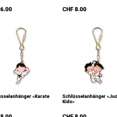
+
–
+
s
Preis
6.00
CHF 8.00
üsselanhänger «Karate
Schlüsselanhänger «Ju
Kids»
+
–
+
s
Preis
8.00
CHF 8.00