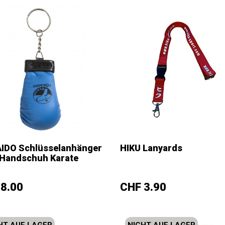
IDO Schlüsselanhänger
HIKU Lanyards
iss
Rot
Blau
-Handschuh Karate
+
–
+
s
Preis
8.00
CHF 3.90