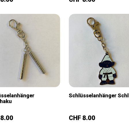
üsselanhänger
Schlüsselanhänger Sch
haku
+
–
+
s
Preis
8.00
CHF 8.00