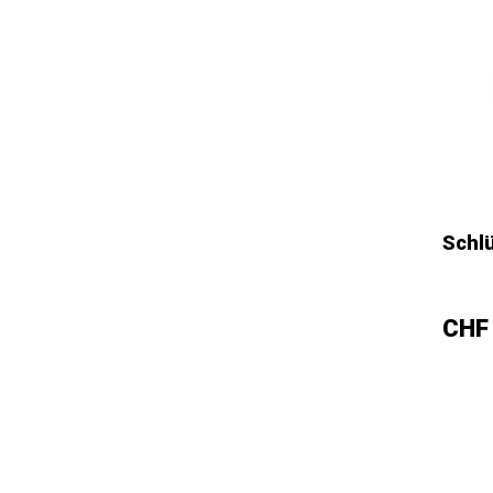
Schl
–
Prei
CHF 