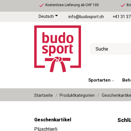
check
check
Kostenlose Lieferung ab CHF 100
Bis

Deutsch
info@budosport.ch
+41 31 37
Sportarten
Beh
Startseite
Produktkategorien
Geschenkartike
Geschenkartikel
Schl
Plüschtierli