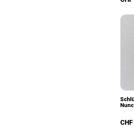
Schl
Nunc
–
Prei
CHF 