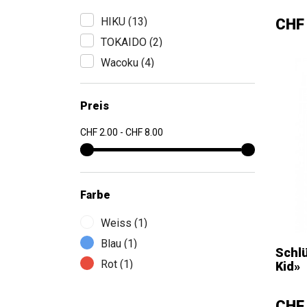
–
HIKU
(13)
Prei
CHF 
TOKAIDO
(2)
Wacoku
(4)
Preis
CHF 2.00 - CHF 8.00
Farbe
Weiss
(1)
Blau
(1)
Schl
Rot
(1)
Kid»
–
Prei
CHF 