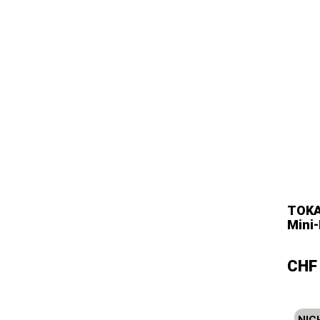
Farbe
TOKA
We
Mini
–
Prei
CHF 