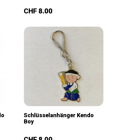
–
+
Preis
CHF 8.00
do
Schlüsselanhänger Kendo
Boy
–
+
Preis
CHF 8.00