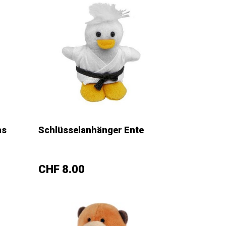
hs
Schlüsselanhänger Ente
–
+
Preis
CHF 8.00