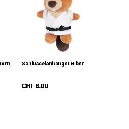
horn
Schlüsselanhänger Biber
–
+
Preis
CHF 8.00