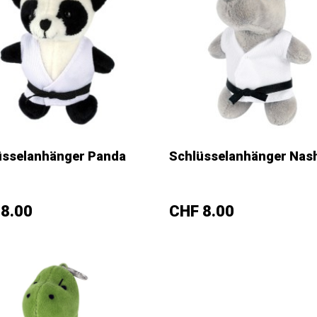
üsselanhänger Panda
Schlüsselanhänger Nas
+
–
+
s
Preis
8.00
CHF 8.00