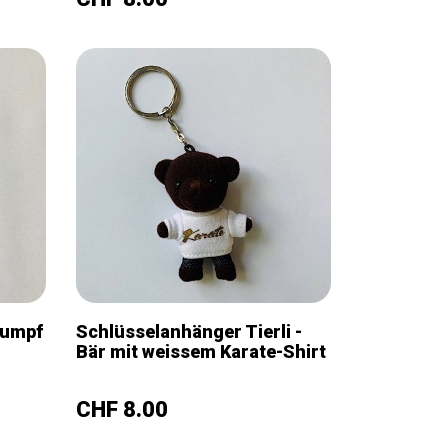
lumpf
Schlüsselanhänger Tierli -
Bär mit weissem Karate-Shirt
–
+
Preis
CHF 8.00