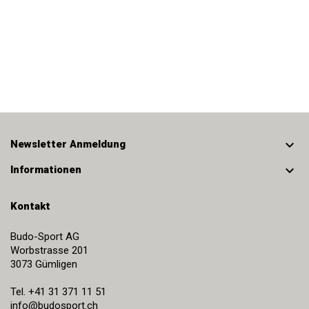

Newsletter Anmeldung

Informationen
Kontakt
Budo-Sport AG
Worbstrasse 201
3073
Gümligen
Tel.
+41 31 371 11 51
info@budosport.ch