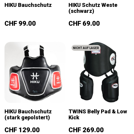
HIKU Bauchschutz
HIKU Schutz Weste
(schwarz)
Preis
Preis
CHF 99.00
CHF 69.00
NICHT AUF LAGER
HIKU Bauchschutz
TWINS Belly Pad & Low
(stark gepolstert)
Kick
Preis
Preis
CHF 129.00
CHF 269.00