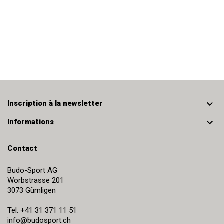

Inscription à la newsletter

Informations
Contact
Budo-Sport AG
Worbstrasse 201
3073
Gümligen
Tel.
+41 31 371 11 51
info@budosport.ch