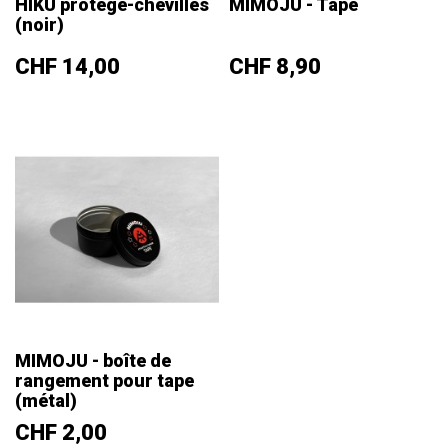
HIKU protège-chevilles
MIMOJU - Tape
(noir)
Prix
Prix
CHF 14,00
CHF 8,90
MIMOJU - boîte de
rangement pour tape
(métal)
Prix
CHF 2,00