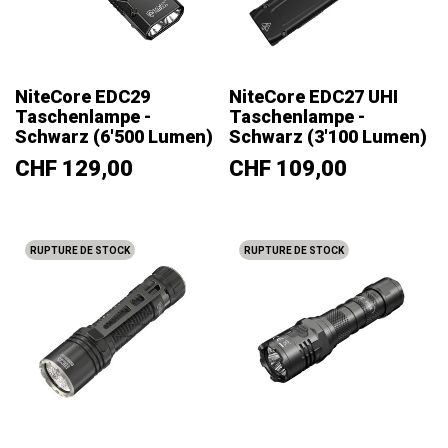
NiteCore EDC29
NiteCore EDC27 UHI
Taschenlampe -
Taschenlampe -
Schwarz (6'500 Lumen)
Schwarz (3'100 Lumen)
Prix
Prix
CHF 129,00
CHF 109,00
RUPTURE DE STOCK
RUPTURE DE STOCK