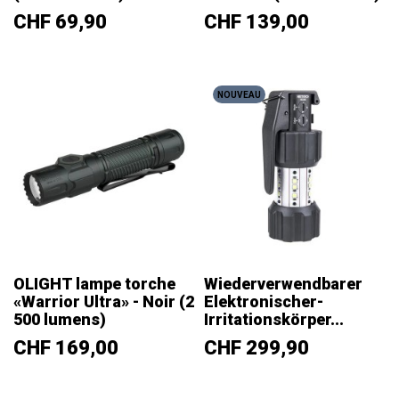
Prix
Prix
CHF 69,90
CHF 139,00
NOUVEAU
OLIGHT lampe torche
Wiederverwendbarer
«Warrior Ultra» - Noir (2
Elektronischer-
500 lumens)
Irritationskörper...
Prix
Prix
CHF 169,00
CHF 299,90