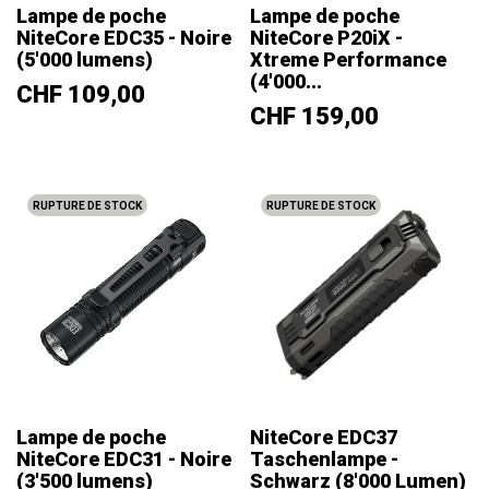
Lampe de poche
Lampe de poche
NiteCore EDC35 - Noire
NiteCore P20iX -
(5'000 lumens)
Xtreme Performance
(4'000...
Prix
CHF 109,00
Prix
CHF 159,00
RUPTURE DE STOCK
RUPTURE DE STOCK
Lampe de poche
NiteCore EDC37
NiteCore EDC31 - Noire
Taschenlampe -
(3'500 lumens)
Schwarz (8'000 Lumen)