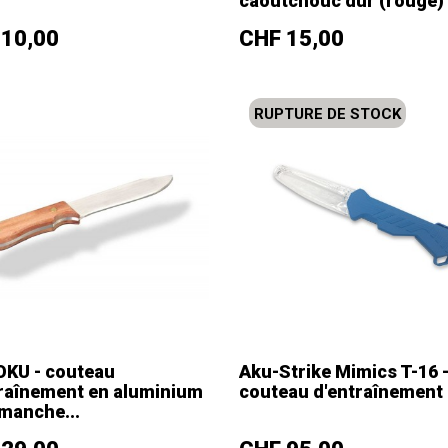
caoutchouc dur (rouge)
+
–
+
Prix
 10,00
CHF 15,00
RUPTURE DE STOCK
KU - couteau
Aku-Strike Mimics T-16 
traînement en aluminium
couteau d'entraînement
manche...
+
–
+