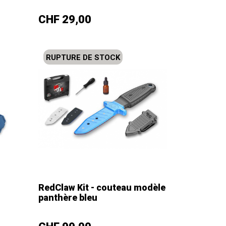
–
+
Prix
CHF 29,00
RUPTURE DE STOCK
-
RedClaw Kit - couteau modèle
panthère bleu
–
+