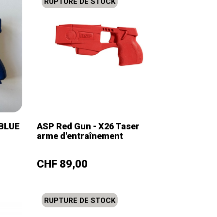
RUPTURE DE STOCK
 BLUE
ASP Red Gun - X26 Taser
arme d'entraînement
–
+
Prix
CHF 89,00
RUPTURE DE STOCK