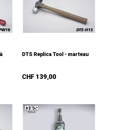
 à
DTS Replica Tool - marteau
–
+
Prix
CHF 139,00