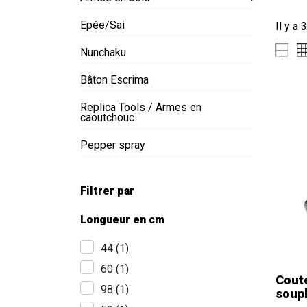
Epée/Sai
Il y a 
Nunchaku
Bâton Escrima
Replica Tools / Armes en
caoutchouc
Pepper spray
Filtrer par
Longueur en cm
44
(1)
60
(1)
Cout
98
(1)
soup