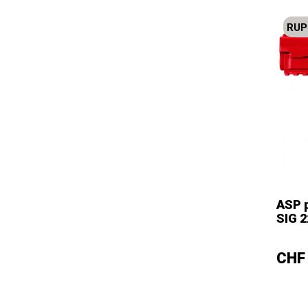
RUP
ASP p
SIG 2
–
Prix
CHF