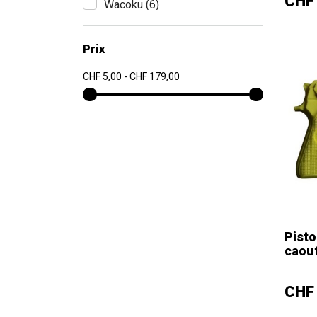
Prix
CHF
Wacoku
(6)
Prix
CHF 5,00 - CHF 179,00
Pisto
caout
–
Prix
CHF