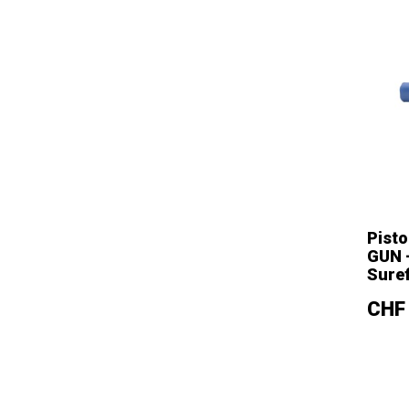
Pisto
GUN -
Suref
–
Prix
CHF