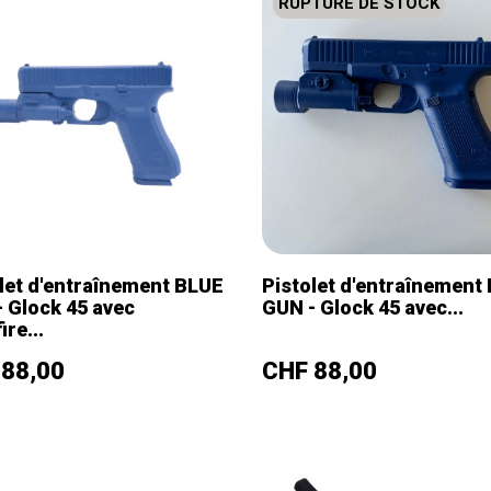
RUPTURE DE STOCK
let d'entraînement BLUE
Pistolet d'entraînement
 Glock 45 avec
GUN - Glock 45 avec...
ire...
+
–
+
Prix
 88,00
CHF 88,00