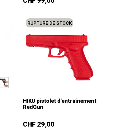
Prix
CHF 99,00
RUPTURE DE STOCK
HIKU pistolet d'entraînement
RedGun
–
+
Prix
CHF 29,00