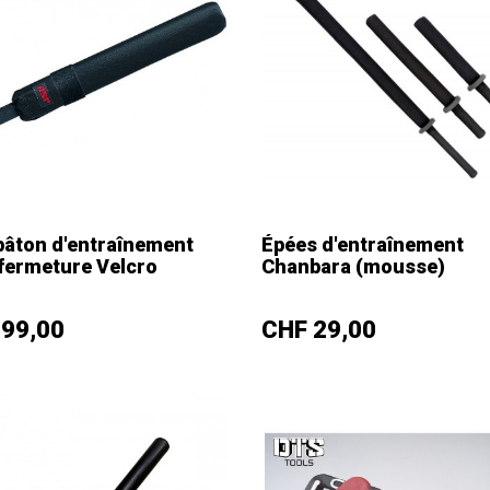
ur en cm
Longueur en cm
bâton d'entraînement
Épées d'entraînement
fermeture Velcro
Chanbara (mousse)
+
–
+
Prix
 99,00
CHF 29,00