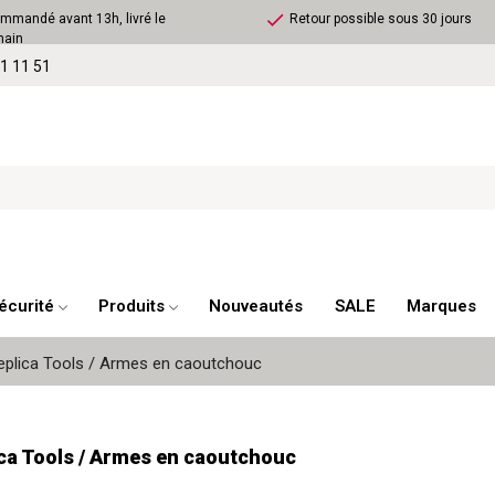
check
mandé avant 13h, livré le
Retour possible sous 30 jours
main
1 11 51
écurité
Produits
Nouveautés
SALE
Marques
eplica Tools / Armes en caoutchouc
ca Tools / Armes en caoutchouc