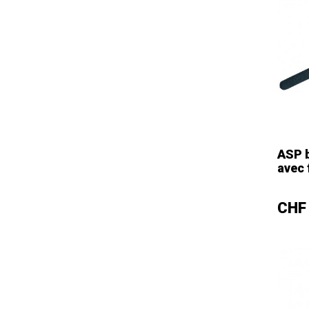
Longue
ASP 
avec 
–
Prix
CHF