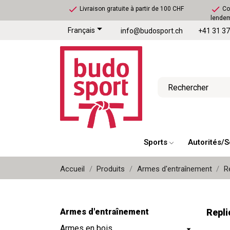
check
check
Livraison gratuite à partir de 100 CHF
Com
lende

Français
info@budosport.ch
+41 31 37
Sports
Autorités/S
Accueil
Produits
Armes d'entraînement
R
Armes d'entraînement
Repli
Armes en bois