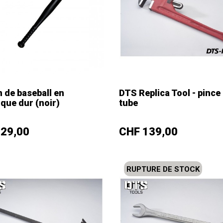
 de baseball en
DTS Replica Tool - pince
ique dur (noir)
tube
+
–
+
Prix
 29,00
CHF 139,00
RUPTURE DE STOCK