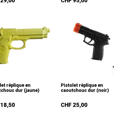
Prix
 29,00
CHF 95,00
let réplique en
Pistolet réplique en
chouc dur (jaune)
caoutchouc dur (noir)
+
–
+
Prix
 18,50
CHF 25,00