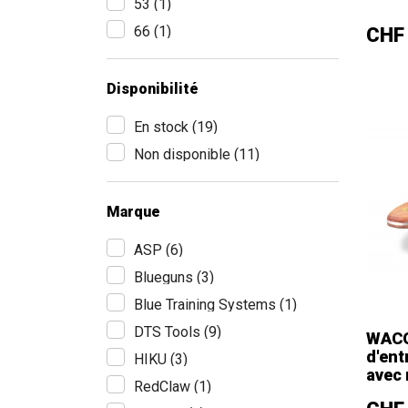
53
(1)
–
66
(1)
Prix
CHF
Disponibilité
En stock
(19)
Non disponible
(11)
Marque
ASP
(6)
Blueguns
(3)
Blue Training Systems
(1)
DTS Tools
(9)
WACO
d'en
HIKU
(3)
avec 
RedClaw
(1)
–