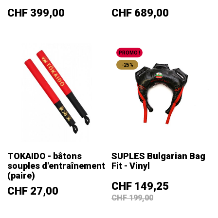
Prix
Prix
CHF 399,00
CHF 689,00
PROMO !
-25%
TOKAIDO - bâtons
SUPLES Bulgarian Bag
souples d'entraînement
Fit - Vinyl
(paire)
Prix
Prix
CHF 149,25
Prix
CHF 27,00
de
CHF 199,00
base