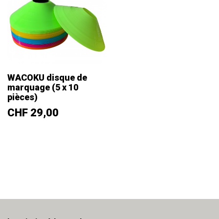
WACOKU disque de
marquage (5 x 10
pièces)
Prix
CHF 29,00