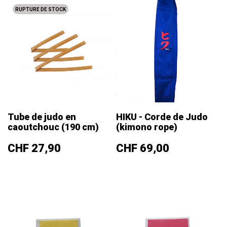
RUPTURE DE STOCK
Tube de judo en
HIKU - Corde de Judo
caoutchouc (190 cm)
(kimono rope)
Prix
Prix
CHF 27,90
CHF 69,00