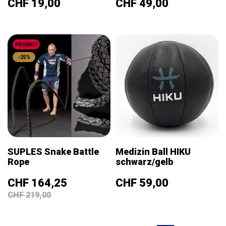
Prix
Prix
CHF 19,00
CHF 49,00
PROMO !
-25%
SUPLES Snake Battle
Medizin Ball HIKU
Rope
schwarz/gelb
Prix
Prix
Prix
CHF 164,25
CHF 59,00
de
CHF 219,00
base