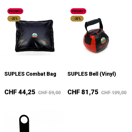
PROMO !
PROMO !
-25%
-25%
SUPLES Combat Bag
SUPLES Bell (Vinyl)
Prix
Prix
Prix
Prix
CHF 44,25
CHF 81,75
CHF 59,00
CHF 109,00
de
de
base
base