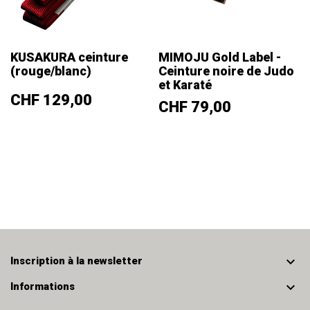
KUSAKURA ceinture
MIMOJU Gold Label -
(rouge/blanc)
Ceinture noire de Judo
et Karaté
Prix
CHF 129,00
Prix
CHF 79,00

Inscription à la newsletter

Informations