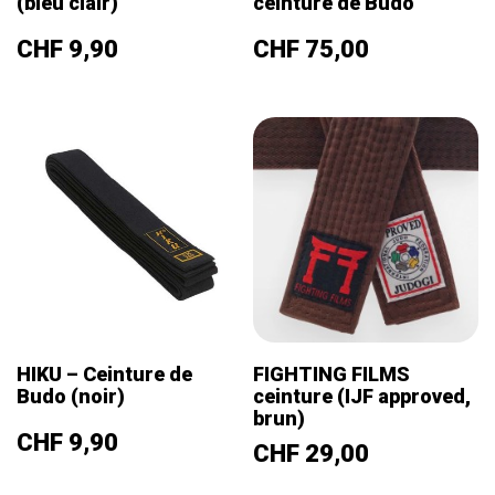
(bleu clair)
ceinture de Budo
Prix
Prix
CHF 9,90
CHF 75,00
HIKU – Ceinture de
FIGHTING FILMS
Budo (noir)
ceinture (IJF approved,
brun)
Prix
CHF 9,90
Prix
CHF 29,00