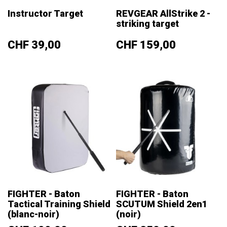
Instructor Target
REVGEAR AllStrike 2 -
striking target
Prix
Prix
CHF 39,00
CHF 159,00
FIGHTER - Baton
FIGHTER - Baton
Tactical Training Shield
SCUTUM Shield 2en1
(blanc-noir)
(noir)