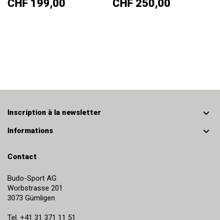
Prix
Prix
CHF 199,00
CHF 250,00

Inscription à la newsletter

Informations
Contact
Budo-Sport AG
Worbstrasse 201
3073
Gümligen
Tel.
+41 31 371 11 51