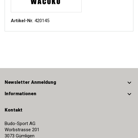
Artikel-Nr.
420145

Newsletter Anmeldung

Informationen
Kontakt
Budo-Sport AG
Worbstrasse 201
3073
Gümligen