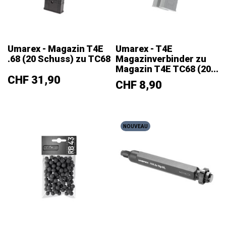
Umarex - Magazin T4E
Umarex - T4E
.68 (20 Schuss) zu TC68
Magazinverbinder zu
Magazin T4E TC68 (20...
Prix
CHF 31,90
Prix
CHF 8,90
NOUVEAU