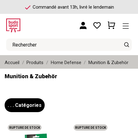
check
Commandé avant 13h, livré le lendemain
Accueil
Produits
Home Defense
Munition & Zubehör
Munition & Zubehör
. . . Catégories
RUPTURE DE STOCK
RUPTURE DE STOCK