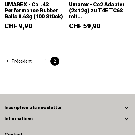
UMAREX - Cal .43
Umarex - Co2 Adapter
Performance Rubber
(2x 12g) zu T4E TC68
Balls 0.68g (100 Stück)
mit...
Prix
Prix
CHF 9,90
CHF 59,90

Précédent
1
2

Inscription à la newsletter

Informations
Contact