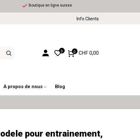
check
Boutique en ligne suisse
Info Clients
0
0
CHF 0,00
A propos de nous
Blog
 Modele pour entrainement,