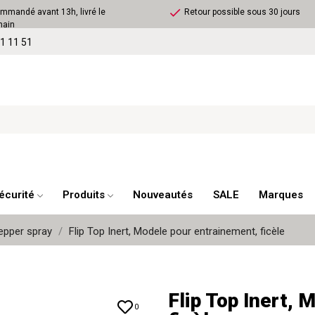
check
mandé avant 13h, livré le
Retour possible sous 30 jours
main
1 11 51
écurité
Produits
Nouveautés
SALE
Marques
epper spray
Flip Top Inert, Modele pour entrainement, ficèle
Flip Top Inert,
0