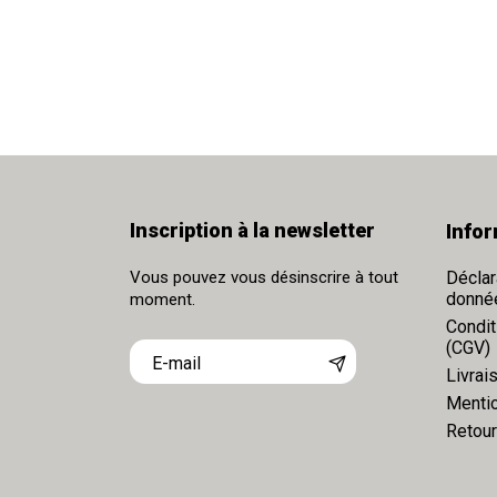
Inscription à la newsletter
Info
Vous pouvez vous désinscrire à tout
Déclar
donné
moment.
Condit
(CGV)
Livrai
Mentio
Retou